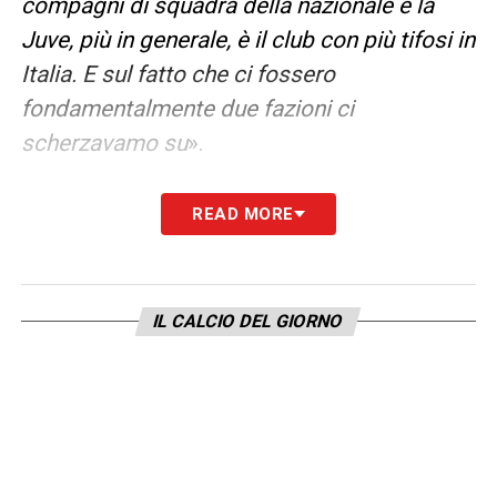
compagni di squadra della nazionale e la
Juve, più in generale, è il club con più tifosi in
Italia. E sul fatto che ci fossero
fondamentalmente due fazioni ci
scherzavamo su
».
INZAGHI –
«
Era un tipo piuttosto silenzioso
READ MORE
ed è così ancora oggi. Certo, a bordo campo
mostra le sue emozioni, ma in conferenza
stampa parla sempre in modo colto e
IL CALCIO DEL GIORNO
riflessivo. All’epoca, era dura per lui. Giocava
poco, ma era il nostro dodicesimo uomo. Il
centravanti titolare era Hernán Crespo. Era
una brava persona, ho un ottimo ricordo di
lui
».