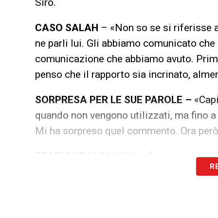
Siro.
CASO SALAH
– «Non so se si riferisse
ne parli lui. Gli abbiamo comunicato che n
comunicazione che abbiamo avuto. Prima
penso che il rapporto sia incrinato, alme
SORPRESA PER LE SUE PAROLE –
«Capi
quando non vengono utilizzati, ma fino a
Mi ha sorpreso quel commento. Ora però 
REAZIONE DI SALAH
– «È stata piuttost
R
SCELTE TECNICHE
– «Abbiamo faticato i
Contro il West Ham ho inserito un centro
ho scelto il 4-4-2. Avrei potuto usarlo a d