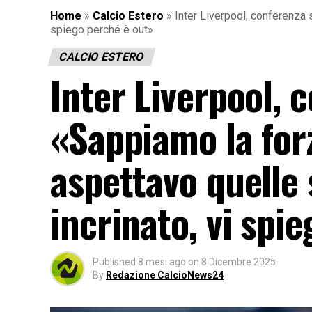
Home
»
Calcio Estero
»
Inter Liverpool, conferenza 
spiego perché è out»
CALCIO ESTERO
Inter Liverpool, 
«Sappiamo la forz
aspettavo quelle 
incrinato, vi spi
Published
8 mesi ago
on
8 Dicembre 2025
By
Redazione CalcioNews24