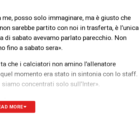
 a me, posso solo immaginare, ma è giusto che
on sarebbe partito con noi in trasferta, è l’unica
 di sabato avevamo parlato parecchio. Non
no fino a sabato sera».
ta che i calciatori non amino l’allenatore
 quel momento era stato in sintonia con lo staff.
siamo concentrati solo sull’Inter».
o breve».
EAD MORE
n stagione, ho cercato soluzioni diverse.
campista in più e abbiamo vinto. Contro il Leeds
estra, ma ho preferito un altro».