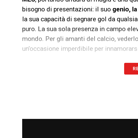
bisogno di presentazioni: il suo
genio, la
la sua capacità di segnare gol da qualsi
puro. La sua sola presenza in campo eleva 
mondo. Per gli amanti del calcio, vederl
un’occasione imperdibile per innamorarsi
MONDIALE PER CLUB 2025: DATE, GIRO
R
Il giovane più interessante: Benj
Tra i giovani talenti in crescita dell’Int
dei più promettenti da tenere d’occhio. 
origine argentina, nato nel
2005
, ha già 
età.
Cremaschi è un giocatore dinamico, con u