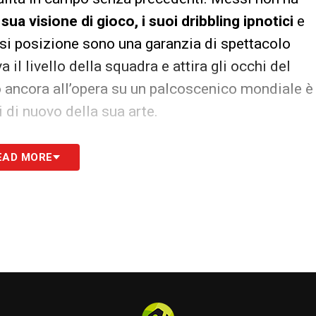
 sua visione di gioco, i suoi dribbling ipnotici
e
asi posizione sono una garanzia di spettacolo
il livello della squadra e attira gli occhi del
o ancora all’opera su un palcoscenico mondiale è
 di nuovo della sua arte.
NI, CALENDARIO, RISULTATI
EAD MORE
amin Cremaschi
er Miami, Benjamin
Cremaschi
è sicuramente uno
Questo
centrocampista centrale americano
di
dimostrato una maturità sorprendente per la sua
na buona visione di gioco e la capacità di