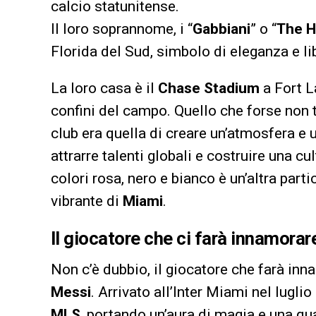
calcio statunitense.
Il loro soprannome, i “
Gabbiani
” o “
The H
Florida del Sud, simbolo di eleganza e li
La loro casa è il
Chase Stadium
a Fort L
confini del campo. Quello che forse non t
club era quella di creare un’atmosfera e 
attrarre talenti globali e costruire una c
colori rosa, nero e bianco è un’altra parti
vibrante di
Miami
.
Il giocatore che ci farà innamorar
Non c’è dubbio, il giocatore che farà in
Messi
. Arrivato all’Inter Miami nel lugli
MLS
, portando un’aura di magia e una q