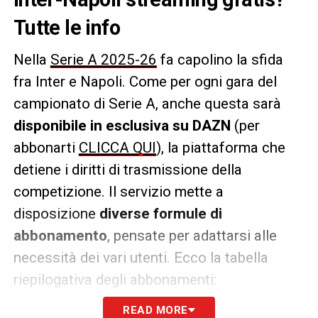
Tutte le info
Nella
Serie A 2025-26
fa capolino la sfida
fra Inter e Napoli. Come per ogni gara del
campionato di Serie A, anche questa sarà
disponibile in esclusiva su DAZN
(per
abbonarti
CLICCA QUI
), la piattaforma che
detiene i diritti di trasmissione della
competizione. Il servizio mette a
disposizione
diverse formule di
abbonamento
, pensate per adattarsi alle
necessità dei vari utenti. Ecco la tabella
riepilogativa degli abbonamenti:
READ MORE
Pacchetto
Contenuti
Prezzi
Condizioni