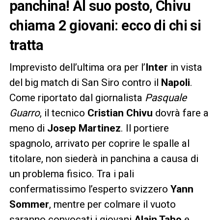
panchina! Al suo posto, Chivu
chiama 2 giovani: ecco di chi si
tratta
Imprevisto dell’ultima ora per l’
Inter
in vista
del big match di San Siro contro il
Napoli
.
Come riportato dal giornalista
Pasquale
Guarro
, il tecnico
Cristian Chivu
dovrà fare a
meno di
Josep Martinez
. Il portiere
spagnolo, arrivato per coprire le spalle al
titolare, non siederà in panchina a causa di
un problema fisico. Tra i pali
confermatissimo l’esperto svizzero
Yann
Sommer
, mentre per colmare il vuoto
saranno convocati i giovani
Alain Taho
e