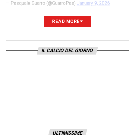
— Pasquale Guarro (@GuarroPas)
January 9, 2026
PAROLE
– «
Inter, Pepo Martinez salterà il
READ MORE
Napoli per un problema alla caviglia
rimediato a Parma. In panchina contro il
Napoli ci saranno Taho e Calligaris
».
IL CALCIO DEL GIORNO
LA PLAYLIST DELLE NOSTRE TOP NEWS
ULTIMISSIME