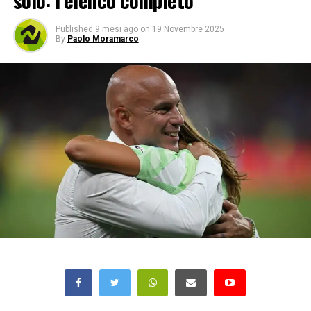
solo: l’elenco completo
Published
9 mesi ago
on
19 Novembre 2025
By
Paolo Moramarco