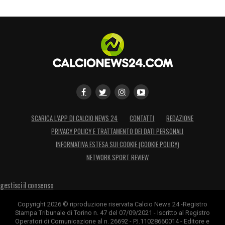
SCARICA L’APP DI CALCIO NEWS 24
CONTATTI
REDAZIONE
PRIVACY POLICY E TRATTAMENTO DEI DATI PERSONALI
INFORMATIVA ESTESA SUI COOKIE (COOKIE POLICY)
NETWORK SPORT REVIEW
gestisci il consenso
Copyright 2026 © riproduzione riservata Calcio News 24 -Registro
Stampa Tribunale di Torino n. 47 del 07/09/2021 - Iscritto al Registro
Operatori di Comunicazione al n. 26692 - P.I.11028660014 - Editore e