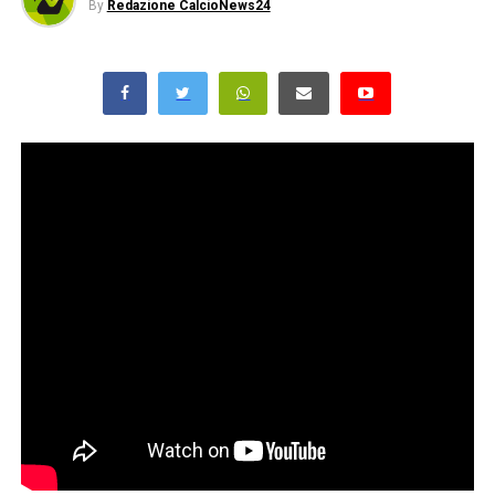
By
Redazione CalcioNews24