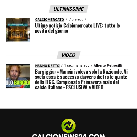
League, e mi sembravano una squadra
ULTIMISSIME
divertente a giudicare da quello che ho visto
7 ore ago
CALCIOMERCATO
Ultime notizie Calciomercato LIVE: tutte le
la scorsa stagione
».
novità del giorno
Ultime notizie Calcio Estero: tutte le novità
del giorno provenienti da tutto il mondo
VIDEO
1 settimana ago
Alberto Petrosilli
HANNO DETTO
TEMPO LIBERO
– «
Mi piace guardare molte
Bargiggia: «Mancini voleva solo la Nazionale. Vi
svelo cosa è successo davvero dietro le quinte
partite di calcio, soprattutto quelle della
della FIGC. Campionato Primavera male del
calcio italiano» ESCLUSIVA e VIDEO
Premier League. E poi anche quelle della
Champions League durante la settimana
».
NAZIONALE
– «
Cerco di non pensarci
troppo, ma so che quest’estate ci sono i
Mondiali e lavoro duro ogni giorno per