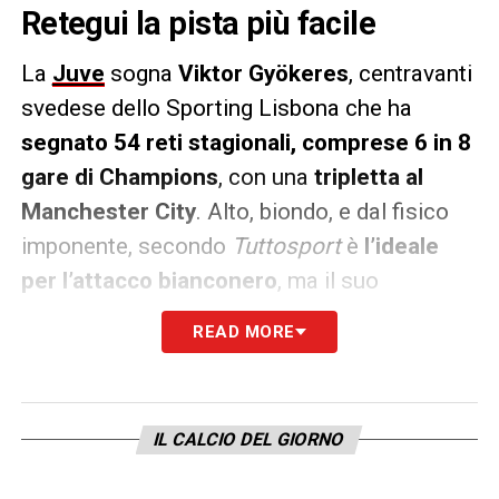
Retegui la pista più facile
La
Juve
sogna
Viktor Gyökeres
, centravanti
svedese dello Sporting Lisbona che ha
segnato 54 reti stagionali, comprese 6 in 8
gare di Champions
, con una
tripletta al
Manchester City
. Alto, biondo, e dal fisico
imponente, secondo
Tuttosport
è
l’ideale
per l’attacco bianconero
, ma il suo
cartellino costa circa
70 milioni
, cifra non
READ MORE
semplice da gestire anche con l’ingaggio
relativamente basso (3 milioni lordi). Sul
giocatore ci sono anche
Arsenal,
IL CALCIO DEL GIORNO
Manchester United e ora pure l’Al-Hilal
, che
ha virato su di lui dopo il
rifiuto milionario di