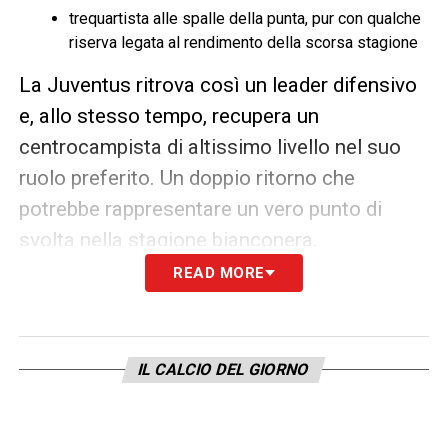
trequartista alle spalle della punta, pur con qualche
riserva legata al rendimento della scorsa stagione
La Juventus ritrova così un leader difensivo
e, allo stesso tempo, recupera un
centrocampista di altissimo livello nel suo
ruolo preferito. Un doppio ritorno che
potrebbe rappresentare un vero punto di
svolta nella stagione bianconera.
READ MORE
LEGGI ANCHE –
Ultime notizie
Calciomercato LIVE: tutte le novità del
giorno
IL CALCIO DEL GIORNO
LA PLAYLIST DELLE NOSTRE TOP NEWS