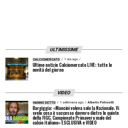
aveva arbitrato solo 10 partite di Champions
nella sua carriera: mi chiedo come sia
possibile mandarlo a dirigere una partita con
così tanto in gioco. E dopo un rosso
incredibile siamo fuori dalla Champions
»
ULTIMISSIME
LA PLAYLIST DELLE NOSTRE TOP NEWS
1 ora ago
CALCIOMERCATO
Ultime notizie Calciomercato LIVE: tutte le
novità del giorno
VIDEO
1 settimana ago
Alberto Petrosilli
HANNO DETTO
Bargiggia: «Mancini voleva solo la Nazionale. Vi
svelo cosa è successo davvero dietro le quinte
della FIGC. Campionato Primavera male del
calcio italiano» ESCLUSIVA e VIDEO