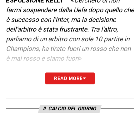
ESPULSIONE KELLY
– «
Cercherò di non
farmi sospendere dalla Uefa dopo quello che
è successo con l’Inter, ma la decisione
dell’arbitro è stata frustrante. Tra l’altro,
parliamo di un arbitro con sole 10 partite in
Champions, ha tirato fuori un rosso che non
è mai rosso e siamo fuori
»
SOSPENSIONE
– «
Cercherò di non farmi
READ MORE
sospendere anche dall’Uefa, visto sono già
squalificato dalla federazione italiana dopo
quello che è successo contro l’Inter. La
IL CALCIO DEL GIORNO
decisione dell’arbitro però, l’espulsione di
Kelly, è stata assolutamente frustrante. Quel
direttore di gara (il portoghese Pinheiro, ndr)