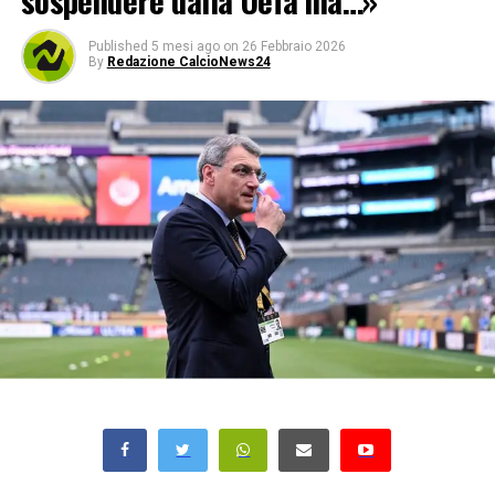
sospendere dalla Uefa ma…»
Published
5 mesi ago
on
26 Febbraio 2026
By
Redazione CalcioNews24