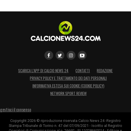
SCARICA L’APP DI CALCIO NEWS 24
CONTATTI
REDAZIONE
PRIVACY POLICY E TRATTAMENTO DEI DATI PERSONALI
INFORMATIVA ESTESA SUI COOKIE (COOKIE POLICY)
NETWORK SPORT REVIEW
gestisci il consenso
Copyright 2026 © riproduzione riservata Calcio News 24 -Registro
Stampa Tribunale di Torino n. 47 del 07/09/2021 - Iscritto al Registro
Operatori di Comunicazione al n. 26692 - P.I.11028660014 - Editore e