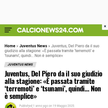
×
Home
»
Juventus News
»
Juventus, Del Piero da il suo
giudizio alla stagione: «È passata tramite ‘terremoti’ e
‘tsunami’, quindi… Non è semplice»
JUVENTUS NEWS
Juventus, Del Piero da il suo giudizio
alla stagione: «È passata tramite
‘terremoti’ e ‘tsunami’, quindi… Non
è semplice»
Published
1 anno ago
on
19 Maggio 2025