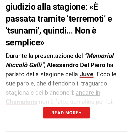
giudizio alla stagione: «È
passata tramite ‘terremoti’ e
‘tsunami’, quindi… Non è
semplice»
Durante la presentazione del
“Memorial
Niccolò Galli”
,
Alessandro Del Piero
ha
parlato della stagione della
Juve
. Ecco le
sue parole, che difendono il traguardo
stagionale dei bianconeri:
andare in
Champions
non è fatto semplice per lui.
READ MORE
PAROLE –
«
È passata tramite ‘terremoti’ e
‘tsunami’, cambiamenti, quindi si fa fatica