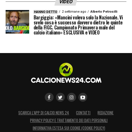
VIDEO
2 settimane ago
Alberto Petrosilli
HANNO DETTO
Bargiggia: «Mancini voleva solo la Nazionale. Vi
svelo cosa è successo davvero dietro le quinte
della FIGC. Campionato Primavera male del
calcio italiano» ESCLUSIVA e VIDEO
SCARICA L’APP DI CALCIO NEWS 24
CONTATTI
REDAZIONE
PRIVACY POLICY E TRATTAMENTO DEI DATI PERSONALI
INFORMATIVA ESTESA SUI COOKIE (COOKIE POLICY)