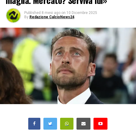
maglia. Mercato? Serviva lui»
Published
8 mesi ago
on
10 Dicembre 2025
By
Redazione CalcioNews24