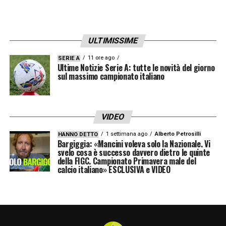
RIMPIANTI –
«
Quale giocatore avrebbe
dovuto essere oggi alla Juventus? Ne dico
uno: Donnarumma. Non dovevi fartelo
ULTIMISSIME
scappare, come Frattesi, per un percorso
11 ore ago
SERIE A
Ultime Notizie Serie A: tutte le novità del giorno
italiano. Ora, nello spogliatoio, chi racconta
sul massimo campionato italiano
che cosa è la Juve?».
CHIELLINI
–
«Chiellini? Me lo auguro ma
VIDEO
capisco le responsabilità e il periodo di
1 settimana ago
Alberto Petrosilli
HANNO DETTO
Bargiggia: «Mancini voleva solo la Nazionale. Vi
Giorgio, che non è semplice. Gli voglio tanto
svelo cosa è successo davvero dietro le quinte
bene, lo vedo tanto magro, gli dico sempre
della FIGC. Campionato Primavera male del
calcio italiano» ESCLUSIVA e VIDEO
che deve mangiare qualche bistecca in più
ma so che sta dando tutto sé stesso e non
si può fare tutto da solo. Io, da tifoso, ho una
gran paura di non andare in Champions
».