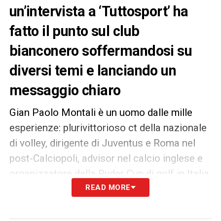
un’intervista a ‘Tuttosport’ ha
fatto il punto sul club
bianconero soffermandosi su
diversi temi e lanciando un
messaggio chiaro
Gian Paolo Montali è un uomo dalle mille
esperienze: plurivittorioso ct della nazionale
di volley, dirigente di Juventus e Roma nel
post-Calciopoli, advisor nel calcio inglese e
organizzatore della Ryder Cup di golf in Italia.
In questa intervista a Tuttosport, ripercorre
READ MORE
la sua carriera, svelando retroscena del suo
passato nel mondo del pallone e offrendo il