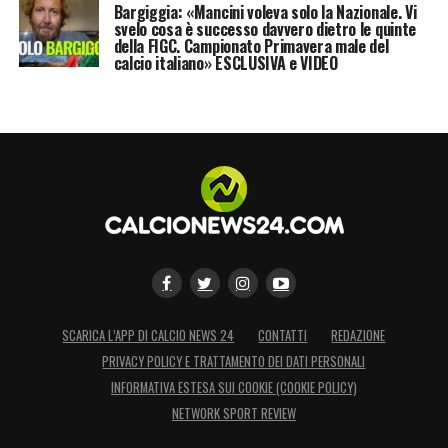
Bargiggia: «Mancini voleva solo la Nazionale. Vi
svelo cosa è successo davvero dietro le quinte
della FIGC. Campionato Primavera male del
calcio italiano» ESCLUSIVA e VIDEO
SCARICA L’APP DI CALCIO NEWS 24
CONTATTI
REDAZIONE
PRIVACY POLICY E TRATTAMENTO DEI DATI PERSONALI
INFORMATIVA ESTESA SUI COOKIE (COOKIE POLICY)
NETWORK SPORT REVIEW