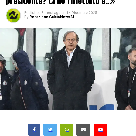
presidente? Ci ho riflettuto e…»
Published
8 mesi ago
on
14 Dicembre 2025
By
Redazione CalcioNews24