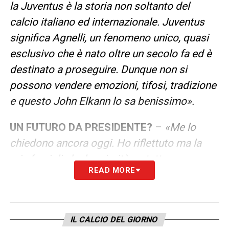
la Juventus è la storia non soltanto del
calcio italiano ed internazionale. Juventus
significa Agnelli, un fenomeno unico, quasi
esclusivo che è nato oltre un secolo fa ed è
destinato a proseguire. Dunque non si
possono vendere emozioni, tifosi, tradizione
e questo John Elkann lo sa benissimo».
UN FUTURO DA PRESIDENTE?
–
«Me lo
chiedono ancora oggi. Ho riflettuto ma la
mia famiglia ha la priorità su tutto e a
READ MORE
settant’anni non posso e non possiamo
ricominciare un’altra esperienza anche se il
richiamo è forte. Questo non significa che
IL CALCIO DEL GIORNO
non starò vicino alla Juventus, la Juventus