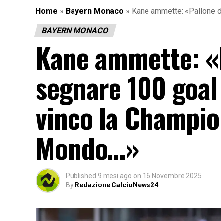
Home
»
Bayern Monaco
»
Kane ammette: «Pallone d
BAYERN MONACO
Kane ammette: «P
segnare 100 goal
vinco la Champio
Mondo…»
Published
9 mesi ago
on
16 Novembre 2025
By
Redazione CalcioNews24