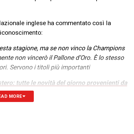
a Nazionale inglese ha commentato così la
 riconoscimento:
uesta stagione, ma se non vinco la Champions
nte non vincerò il Pallone d’Oro. È lo stesso
ori. Servono i titoli più importanti
tero: tutte le novità del giorno provenienti da
EAD MORE
S