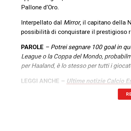
Pallone d’Oro.
Interpellato dal
Mirror
, il capitano dell
possibilità di conquistare il prestigioso
PAROLE
– Potrei segnare 100 goal in q
League o la Coppa del Mondo, probabilme
per Haaland, è lo stesso per tutti i giocat
LEGGI ANCHE –
Ultime notizie Calcio Es
tutto il mondo
R
LA PLAYLIST DELLE NOSTRE TOP NEW