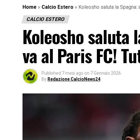
Home
»
Calcio Estero
»
Koleosho saluta la Spagna: ad
CALCIO ESTERO
Koleosho saluta l
va al Paris FC! Tut
Published
7 mesi ago
on
7 Gennaio 2026
By
Redazione CalcioNews24