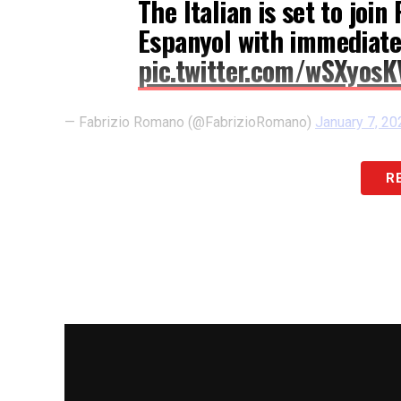
The Italian is set to join
Espanyol with immediate 
pic.twitter.com/wSXyosK
— Fabrizio Romano (@FabrizioRomano)
January 7, 20
Secondo quanto rivelato dall’esperto di
R
raggiunto un accordo totale tra le parti 
Paris FC
. Il calciatore azzurro lascia du
la Torre Eiffel. Una nuova sfida nel calci
continuità e minuti importanti nella seco
percorso di crescita in Ligue 1.
QUI:
le notizie del giorno sul calcio est