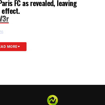
 Paris FC as revealed, leaving
effect.
V3r
26
 calciomercato Fabrizio Romano, è stato
EAD MORE
per il passaggio immediato del classe 2004 al
nque la formazione catalana per trasferirsi sotto
o francese attende l’italiano, chiamato a trovare
nda squadra di Parigi per proseguire il suo
ero
.