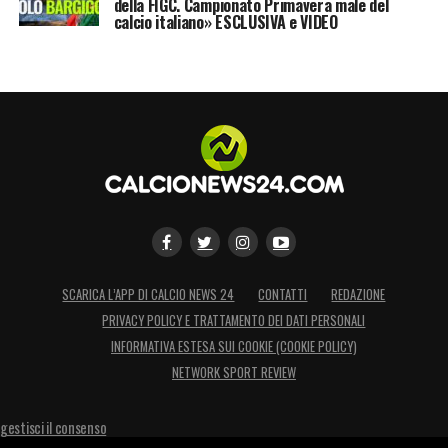
della FIGC. Campionato Primavera male del
calcio italiano» ESCLUSIVA e VIDEO
SCARICA L’APP DI CALCIO NEWS 24
CONTATTI
REDAZIONE
PRIVACY POLICY E TRATTAMENTO DEI DATI PERSONALI
INFORMATIVA ESTESA SUI COOKIE (COOKIE POLICY)
NETWORK SPORT REVIEW
gestisci il consenso