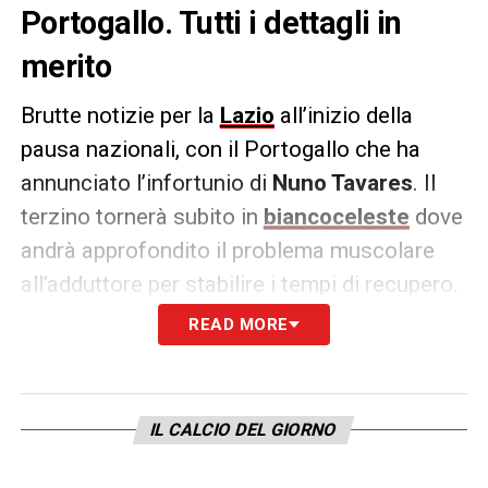
Portogallo. Tutti i dettagli in
merito
Brutte notizie per la
Lazio
all’inizio della
pausa nazionali, con il Portogallo che ha
annunciato l’infortunio di
Nuno Tavares
. Il
terzino tornerà subito in
biancoceleste
dove
andrà approfondito il problema muscolare
all’adduttore per stabilire i tempi di recupero.
READ MORE
COMUNICATO PORTOGALLO
– «
Nuno
Tavares è stato dichiarato non idoneo dalla
Health and Performance Unit per i quarti di
IL CALCIO DEL GIORNO
finale della Nations League. Il difensore ha
presentato dei problemi che gli impediscono