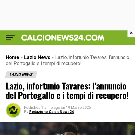
×
Home
»
Lazio News
»
Lazio, infortunio Tavares: l’annuncio
del Portogallo e i tempi di recupero!
LAZIO NEWS
Lazio, infortunio Tavares: l’annuncio
del Portogallo e i tempi di recupero!
Published
1 anno ago
on
19 Marzo 2025
By
Redazione CalcioNews24