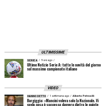
di recuperare in tempo per la partita contro
la Danimarca. Nuno Tavares torna al club
dove continuerà il suo recupero
».
LA PLAYLIST DELLE NOSTRE TOP NEWS
ULTIMISSIME
9 ore ago
SERIE A
Ultime Notizie Serie A: tutte le novità del giorno
sul massimo campionato italiano
VIDEO
1 settimana ago
Alberto Petrosilli
HANNO DETTO
Bargiggia: «Mancini voleva solo la Nazionale. Vi
svelo cosa è successo davvero dietro le quinte