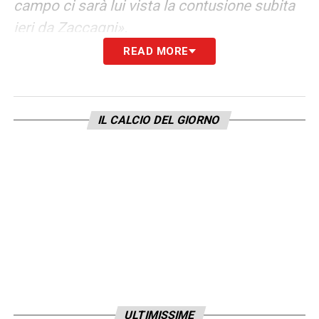
campo ci sarà lui vista la contusione subita
ieri da Zaccagni».
READ MORE
ZACCAGNI
–
«Le sensazioni sono positive,
la risonanza è negativa quindi si tratta
solamente di una forte botta. Dovrebbe
IL CALCIO DEL GIORNO
farcela per mercoledì»
.
LA PLAYLIST DELLE NOSTRE TOP NEWS
ULTIMISSIME