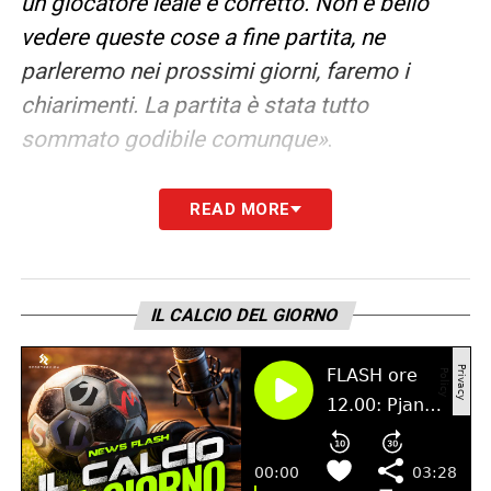
un giocatore leale e corretto. Non è bello
vedere queste cose a fine partita, ne
parleremo nei prossimi giorni, faremo i
chiarimenti. La partita è stata tutto
sommato godibile comunque»
.
FUTURO –
«Ho un altro anno di contratto,
READ MORE
sto bene a Udine. Giochiamo queste ultime
due gare e facciamo il massimo che
possiamo, io non ho altri piani al momento.
IL CALCIO DEL GIORNO
Spero di poter giocare ancora contro il
Cagliari nella prossima stagione»
.
LA PLAYLIST DELLE NOSTRE TOP NEWS