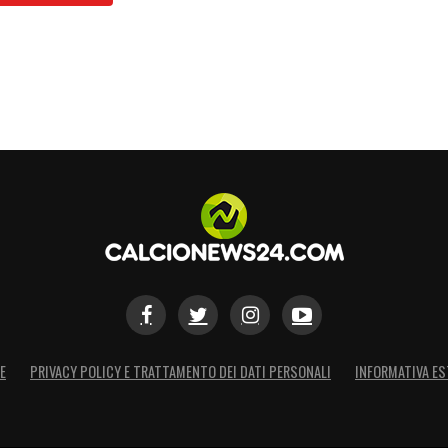
osa simile, credo nell’uomo e ciò che si è visto
 un modo, poi è stata camaleontica! Ciò ci ha
 attacco. Sono molto soddisfatto di Adopo, ai
che e cito lui perché vedi che è uno di quelli che
o metodologia, non penso che l’Udinese sia
l’esultanza a fine gara. Vanno dati i meriti al
ato una squadra che ha fatto molto bene. In
erti errori».
S
E
PRIVACY POLICY E TRATTAMENTO DEI DATI PERSONALI
INFORMATIVA ES