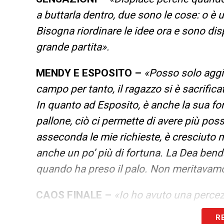
a buttarla dentro, due sono le cose: o è
Bisogna riordinare le idee ora e sono di
grande partita».
MENDY E ESPOSITO –
«Posso solo agg
campo per tanto, il ragazzo si è sacrific
In quanto ad Esposito, è anche la sua for
pallone, ciò ci permette di avere più pos
asseconda le mie richieste, è cresciuto m
anche un po’ più di fortuna. La Dea ben
quando ha preso il palo. Non meritavamo u
CAOS FINALE –
«Io ho avuto una percez
panchina! Ho chiesto al mio calciatore, 
R