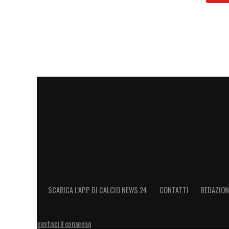
testa che Alberto abbia potuto dire una c
a fine gara si poteva evitare».
ADOPO –
«Questa squadra ha iniziato in
permesso di fare strutture in difesa e in
nastri di partenza aveva altre caratteristi
è migliorato. I miei ragazzi hanno mess
venuto qua con un ritmo basso, si è vista 
mio Cagliari in gran parte per aver limit
futuro non si devono comunque ripetere c
LA PLAYLIST DELLE NOSTRE TOP NEW
SCARICA L’APP DI CALCIO NEWS 24
CONTATTI
REDAZION
gestisci il consenso