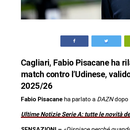
Cagliari, Fabio Pisacane ha ri
match contro l’Udinese, valido
2025/26
Fabio Pisacane
ha parlato a
DAZN
dopo
Ultime Notizie Serie A: tutte le novità 
SENSAZIONI –
«Dispiace perché quando f