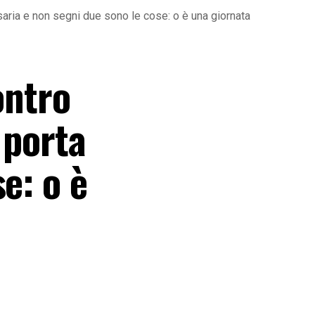
rsaria e non segni due sono le cose: o è una giornata
ontro
 porta
e: o è