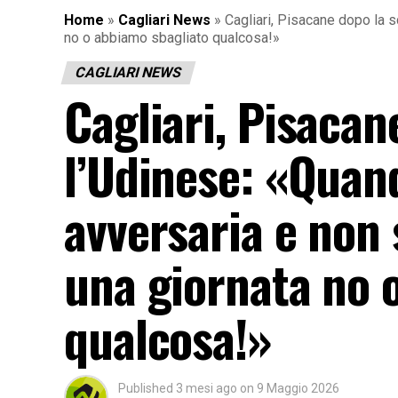
Home
»
Cagliari News
»
Cagliari, Pisacane dopo la s
no o abbiamo sbagliato qualcosa!»
CAGLIARI NEWS
Cagliari, Pisacan
l’Udinese: «Quand
avversaria e non 
una giornata no 
qualcosa!»
Published
3 mesi ago
on
9 Maggio 2026