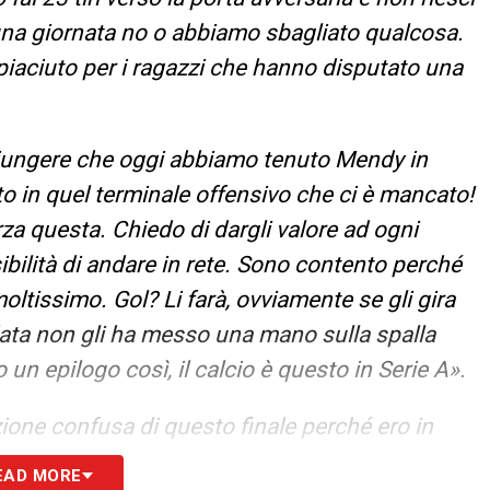
 una giornata no o abbiamo sbagliato qualcosa.
spiaciuto per i ragazzi che hanno disputato una
iungere che oggi abbiamo tenuto Mendy in
ato in quel terminale offensivo che ci è mancato!
za questa. Chiedo di dargli valore ad ogni
sibilità di andare in rete. Sono contento perché
oltissimo. Gol? Li farà, ovviamente se gli gira
data non gli ha messo una mano sulla spalla
n epilogo così, il calcio è questo in Serie A».
ione confusa di questo finale perché ero in
dice che non ha detto nulla. Non mi passa per la
EAD MORE