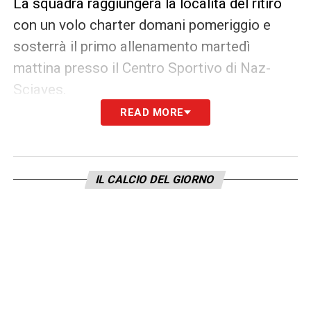
La squadra raggiungerà la località del ritiro
con un volo charter domani pomeriggio e
sosterrà il primo allenamento martedì
mattina presso il Centro Sportivo di Naz-
Sciaves.
READ MORE
Questa la lista dei calciatori convocati:
PORTIERI:
IL CALCIO DEL GIORNO
Falcone
Wladimiro (1995),
Fruchtl
Christian
(2000),
Samooja
Jasper
(2003),
Penev
Plamen (2008).
MARCATORI CENTRALI:
Baschirotto
Federico