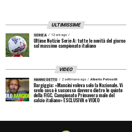
(1996),
Gaspar
Kialonda
(1997),
Pehlivanov
Christian
(2006),
Pérez
Matías (2005),
Tiago
ULTIMISSIME
Gabriel
(2004).
12 ore ago
SERIE A
Ultime Notizie Serie A: tutte le novità del giorno
sul massimo campionato italiano
ESTERNI DIFENSIVI:
Addo
Vernon (2005),
Gallo
Antonino
(2000),
Kouassi
Owen (2003),
Ubani
Marlon
VIDEO
(2005),
Veiga
Danilo (2002).
2 settimane ago
Alberto Petrosilli
HANNO DETTO
Bargiggia: «Mancini voleva solo la Nazionale. Vi
svelo cosa è successo davvero dietro le quinte
CENTROCAMPISTI:
della FIGC. Campionato Primavera male del
calcio italiano» ESCLUSIVA e VIDEO
Berisha
Medon (2003),
Coulibaly
Lassana
(1996),
Gorter
Olaf (2005),
Helgason
Thorir
(2000),
Kaba
Mohamed (2001),
Kovac
Niko