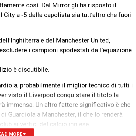
tamente così. Dal Mirror gli ha risposto il
City a -5 dalla capolista sia tutt’altro che fuori
ell’Inghilterra e del Manchester United,
 escludere i campioni spodestati dall’equazione
izio è discutibile.
rdiola, probabilmente il miglior tecnico di tutti i
r visto il Liverpool conquistare il titolo la
arà immensa. Un altro fattore significativo è che
 di Guardiola a Manchester, il che lo renderà
club ai vertici del calcio inglese.
EAD MORE