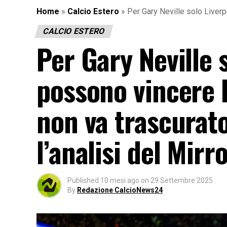
Home
»
Calcio Estero
»
Per Gary Neville solo Liverp
CALCIO ESTERO
Per Gary Neville 
possono vincere 
non va trascurato
l’analisi del Mirr
Published
10 mesi ago
on
29 Settembre 2025
By
Redazione CalcioNews24