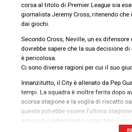
corsa al titolo di Premier League sia esat
giornalista Jeremy Cross, ritenendo che il 
dai giochi.
Secondo Cross, Neville, un ex difensore d
dovrebbe sapere che la sua decisione di
è pericolosa.
Ci sono diverse ragioni per cui il suo giud
Innanzitutto, il City è allenato da Pep Gua
tempi. La squadra è inoltre ferita dopo ave
scorsa stagione e la voglia di riscatto s
questa potrebbe essere l’ultima stagione
ancora più determinato a riportare il suo 
R