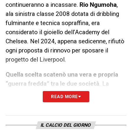
continueranno a incassare.
Rio Ngumoha
,
ala sinistra classe 2008 dotata di dribbling
fulminante e tecnica sopraffina, era
considerato il gioiello dell’Academy del
Chelsea. Nel 2024, appena sedicenne, rifiutò
ogni proposta di rinnovo per sposare il
progetto del Liverpool.
Quella scelta scatenò una vera e propria
“guerra fredda” tra le due società
. La
tensione salì a livelli tali che la dirigenza di
READ MORE
Stamford Bridge arrivò a vietare l’accesso al
proprio centro sportivo agli osservatori del
Liverpool,
rompendo un tacito patto di non
IL CALCIO DEL GIORNO
belligeranza tra i top club
. Oggi, con questa