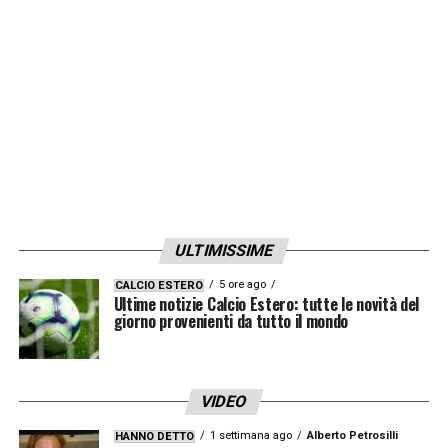
sentenza, i conti sono stati regolati, ma la
rivalità resta accesa.
LA PLAYLIST DELLE NOSTRE TOP NEWS
ULTIMISSIME
5 ore ago
CALCIO ESTERO
Ultime notizie Calcio Estero: tutte le novità del
giorno provenienti da tutto il mondo
VIDEO
1 settimana ago
Alberto Petrosilli
HANNO DETTO