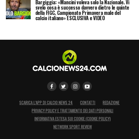
Bargiggia: «Mancini voleva solo la Nazionale. Vi
svelo cosa è successo davvero dietro le quinte
della FIGC. Campionato Primavera male del
calcio italiano» ESCLUSIVA e VIDEO
SCARICA L’APP DI CALCIO NEWS 24
CONTATTI
REDAZIONE
PRIVACY POLICY E TRATTAMENTO DEI DATI PERSONALI
INFORMATIVA ESTESA SUI COOKIE (COOKIE POLICY)
NETWORK SPORT REVIEW