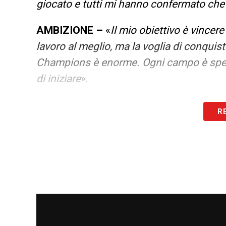
giocato e tutti mi hanno confermato che è
AMBIZIONE –
«
Il mio obiettivo è vincere
lavoro al meglio, ma la voglia di conquis
Champions è enorme. Ogni campo è spetta
di iniziare
».
LA PLAYLIST DELLE NOSTRE TOP NEW
R