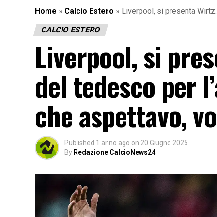
Home
»
Calcio Estero
»
Liverpool, si presenta Wirtz.
CALCIO ESTERO
Liverpool, si pre
del tedesco per l
che aspettavo, vo
Published
1 anno ago
on
20 Giugno 2025
By
Redazione CalcioNews24