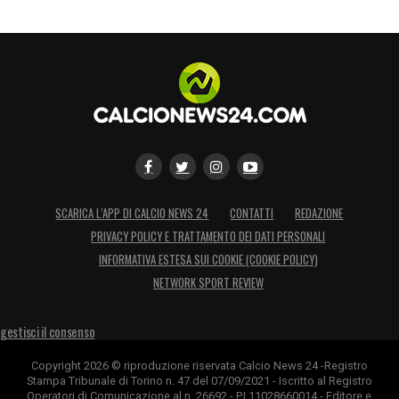
SCARICA L’APP DI CALCIO NEWS 24
CONTATTI
REDAZIONE
PRIVACY POLICY E TRATTAMENTO DEI DATI PERSONALI
INFORMATIVA ESTESA SUI COOKIE (COOKIE POLICY)
NETWORK SPORT REVIEW
gestisci il consenso
Copyright 2026 © riproduzione riservata Calcio News 24 -Registro
Stampa Tribunale di Torino n. 47 del 07/09/2021 - Iscritto al Registro
Operatori di Comunicazione al n. 26692 - P.I.11028660014 - Editore e