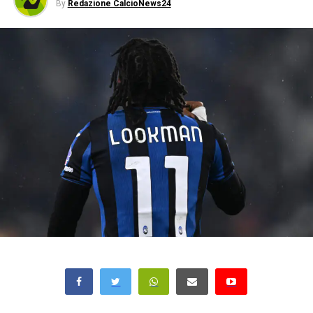
By
Redazione CalcioNews24