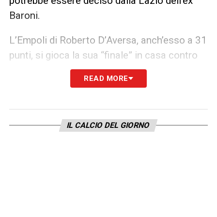
potrebbe essere deciso dalla Lazio dell’ex
Baroni.
L’Empoli di Roberto D’Aversa, anch’esso a 31
punti, si gioca la sua “finale” in casa contro
l’Hellas Verona. La vittoria è quasi d’obbligo,
READ MORE
sperando che il Lecce non vinca a Roma. In
caso di pareggio, l’Empoli si salverebbe se il
Lecce perdesse e il Venezia non vincesse.
IL CALCIO DEL GIORNO
D’Aversa, che ha recuperato diversi giocatori
tra cui Ebuhei, Anjorin, Solbakken e
Kovalenko, punta sulla ritrovata compattezza
e sull’ispirazione di Colombo per completare
quello che definisce il suo “slam” salvezza
contro il Verona.