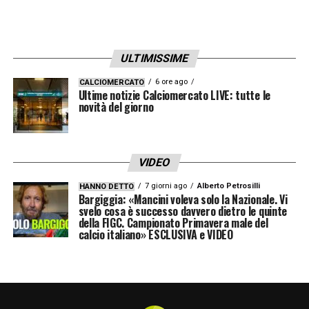
Venezia: l’impresa quasi disperata
contro la Juventus per sperare
ULTIMISSIME
ancora
6 ore ago
CALCIOMERCATO
Ultime notizie Calciomercato LIVE: tutte le
Per il Venezia di Eusebio Di Francesco, a 29
novità del giorno
punti, la situazione è la più critica. I lagunari
devono assolutamente battere in casa una
Juventus
che si gioca l’accesso diretto alla
VIDEO
Champions League. Ma la vittoria potrebbe
7 giorni ago
Alberto Petrosilli
HANNO DETTO
Bargiggia: «Mancini voleva solo la Nazionale. Vi
non bastare: per la salvezza diretta, il
svelo cosa è successo davvero dietro le quinte
della FIGC. Campionato Primavera male del
Venezia necessita delle contemporanee
calcio italiano» ESCLUSIVA e VIDEO
sconfitte sia del Lecce che dell’Empoli. Se
una delle due dovesse pareggiare (e l’altra
perdere), una vittoria del Venezia aprirebbe le