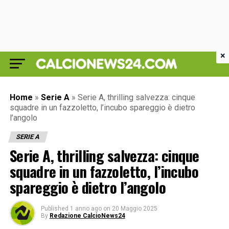
×
Home
»
Serie A
»
Serie A, thrilling salvezza: cinque
squadre in un fazzoletto, l’incubo spareggio è dietro
l’angolo
SERIE A
Serie A, thrilling salvezza: cinque
squadre in un fazzoletto, l’incubo
spareggio è dietro l’angolo
Published
1 anno ago
on
20 Maggio 2025
By
Redazione CalcioNews24