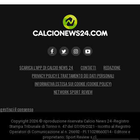
SCARICA L’APP DI CALCIO NEWS 24
CONTATTI
REDAZIONE
PRIVACY POLICY E TRATTAMENTO DEI DATI PERSONALI
INFORMATIVA ESTESA SUI COOKIE (COOKIE POLICY)
NETWORK SPORT REVIEW
gestisci il consenso
Copyright 2026 © riproduzione riservata Calcio News 24 -Registro
Stampa Tribunale di Torino n. 47 del 07/09/2021 - Iscritto al Registro
Operatori di Comunicazione al n. 26692 - P.I.11028660014 - Editore e
proprietario: Sport Review s.r.l.