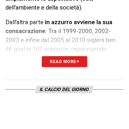
dell’ambiente e della società).
Dall’altra parte
in azzurro avviene la sua
consacrazione
. Tra il 1999-2000, 2002-
2003 e infine dal 2005 al 2010 siglerà ben
46 goal in 162 presenze, raggiungendo
anche la Coppa UEFA nella stagione
READ MORE
2006/2007 con gli azzurri:
quel traguardo
che l’Atalanta sperava di raggiungere con
lui nei primi anni 2000.
IL CALCIO DEL GIORNO
LA PLAYLIST DELLE NOSTRE TOP NEWS