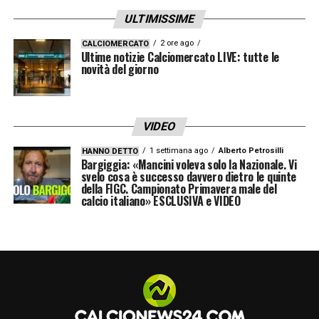
scarpa: Brescia. Un segno del destino».
ULTIMISSIME
CORIONI
–
«Intuito straordinario. Lo
2 ore ago
CALCIOMERCATO
Ultime notizie Calciomercato LIVE: tutte le
convinco a fare la Brescia romena: arriva
novità del giorno
Hagi. Lancio Pirlo a 16 anni contro l’Ipswich,
perde un pallone e pareggiamo. Poi mi tocca
litigare: ma io vedevo il futuro».
VIDEO
1 settimana ago
Alberto Petrosilli
HANNO DETTO
L’INTER DI MORATTI
–
«Un vero signore,
Bargiggia: «Mancini voleva solo la Nazionale. Vi
svelo cosa è successo davvero dietro le quinte
l’anima del club. Ma avevo dieci giocatori in
della FIGC. Campionato Primavera male del
calcio italiano» ESCLUSIVA e VIDEO
scadenza e si sapeva già che sarebbe
arrivato Lippi. Era il calcio delle grandi
famiglie: oggi è tutto fondi e cordate».
IL SUPER ATTACCO
–
«Baggio, Djorkaeff,
Recoba, Ronaldo, Zamorano… Moratti era