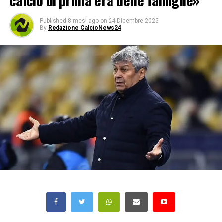
calcio di prima era delle famiglie»
Published
8 mesi ago
on
24 Dicembre 2025
By
Redazione CalcioNews24