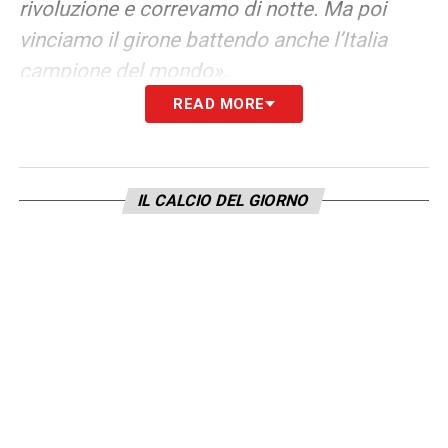
rivoluzione e correvamo di notte. Ma poi
vinciamo il girone battendo anche l’Italia
campione del mondo».
READ MORE
L’ARRIVO IN ITALIA
–
«Accetto Cagliari
grazie ad Anconetani. Uomo allegro,
cattolico fervente, generoso. Ma voleva
IL CALCIO DEL GIORNO
essere sempre protagonista: mi vendeva un
giocatore al mese, poi mise alla porta anche
me».
LA SCELTA DEL BRESCIA
–
«Mi cercavano
anche Porto e Standard Liegi. Con mia
moglie facciamo tre bigliettini. Ne manca
uno. Lo trovo due giorni dopo sotto una