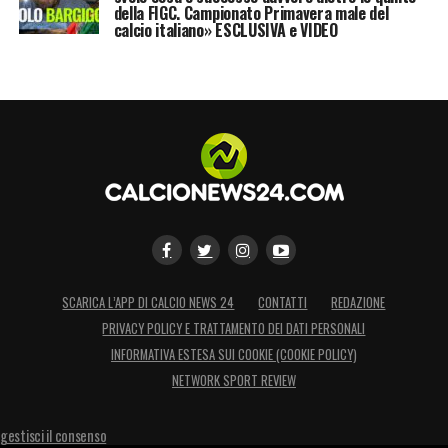
della FIGC. Campionato Primavera male del
calcio italiano» ESCLUSIVA e VIDEO
SCARICA L’APP DI CALCIO NEWS 24
CONTATTI
REDAZIONE
PRIVACY POLICY E TRATTAMENTO DEI DATI PERSONALI
INFORMATIVA ESTESA SUI COOKIE (COOKIE POLICY)
NETWORK SPORT REVIEW
gestisci il consenso