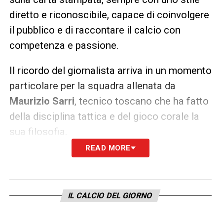
diretto e riconoscibile, capace di coinvolgere
il pubblico e di raccontare il calcio con
competenza e passione.
Il ricordo del giornalista arriva in un momento
particolare per la squadra allenata da
Maurizio Sarri
, tecnico toscano che ha fatto
della disciplina tattica e del gioco corale la
sua filosofia.
READ MORE
La figura di Furio Focolari resterà impressa
nella memoria collettiva non solo per la sua
professionalità, ma anche per la passione
IL CALCIO DEL GIORNO
autentica con cui ha raccontato il calcio e la
Lazio. La sua voce, spesso critica ma