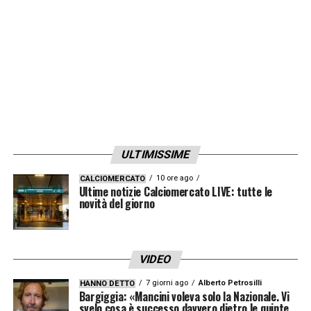
sempre sincera, ha accompagnato
generazioni di tifosi, diventando un punto di
riferimento nel panorama sportivo italiano.
La sua scomparsa lascia un vuoto profondo,
ma il suo esempio continuerà a ispirare
giornalisti e appassionati di sport.
ULTIMISSIME
LA PLAYLIST DELLE NOSTRE TOP NEWS
10 ore ago
CALCIOMERCATO
Ultime notizie Calciomercato LIVE: tutte le
novità del giorno
VIDEO
7 giorni ago
Alberto Petrosilli
HANNO DETTO
Bargiggia: «Mancini voleva solo la Nazionale. Vi
svelo cosa è successo davvero dietro le quinte