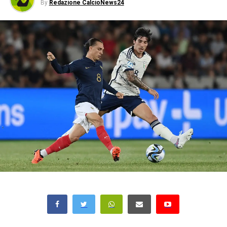
By
Redazione CalcioNews24