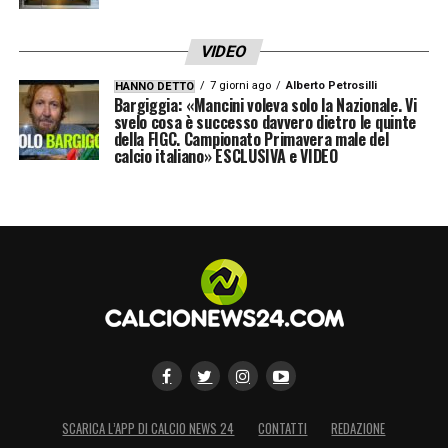
convincere a cedere uno dei suoi uomini
chiave. Il Manchester City sarebbe pronto a
VIDEO
mettere sul piatto
circa 80 milioni di euro
,
7 giorni ago
Alberto Petrosilli
HANNO DETTO
ma la cifra potrebbe aumentare vista la
Bargiggia: «Mancini voleva solo la Nazionale. Vi
svelo cosa è successo davvero dietro le quinte
riluttanza dei Magpies a trattare.
della FIGC. Campionato Primavera male del
calcio italiano» ESCLUSIVA e VIDEO
LA PLAYLIST DELLE NOSTRE TOP NEWS
SCARICA L’APP DI CALCIO NEWS 24
CONTATTI
REDAZIONE