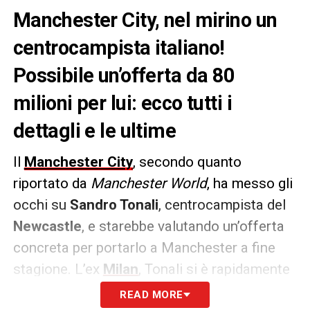
Manchester City, nel mirino un
centrocampista italiano!
Possibile un’offerta da 80
milioni per lui: ecco tutti i
dettagli e le ultime
Il
Manchester City
, secondo quanto
riportato da
Manchester World
, ha messo gli
occhi su
Sandro Tonali
, centrocampista del
Newcastle
, e starebbe valutando un’offerta
concreta per portarlo a Manchester a fine
stagione. L’ex
Milan
, Tonali si è rapidamente
affermato come un elemento chiave nel
READ MORE