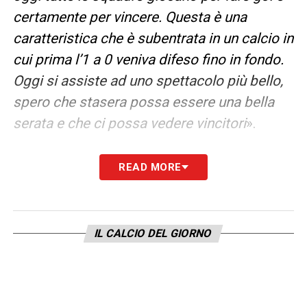
certamente per vincere. Questa è una
caratteristica che è subentrata in un calcio in
cui prima l’1 a 0 veniva difeso fino in fondo.
Oggi si assiste ad uno spettacolo più bello,
spero che stasera possa essere una bella
serata e che ci possa vedere vincitori
».
CAMBIANO I PIANI SUL FUTURO IN BASE A
READ MORE
QUANTI OBIETTIVI CENTREREMO?
– «
No,
noi abbiamo un piano ben definito
indipendentemente da quello che sarà l’esito
IL CALCIO DEL GIORNO
finale della stagione. Una stagione che
vogliamo concludere nel migliore dei modi
ma che oggi rappresenta un punto di arrivo
più che soddisfacente, sia nell’ambito delle