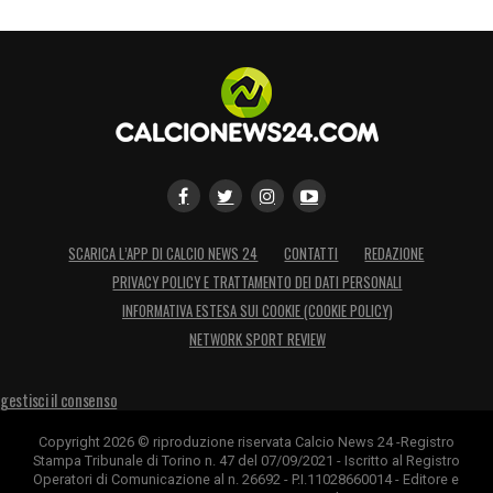
SCARICA L’APP DI CALCIO NEWS 24
CONTATTI
REDAZIONE
PRIVACY POLICY E TRATTAMENTO DEI DATI PERSONALI
INFORMATIVA ESTESA SUI COOKIE (COOKIE POLICY)
NETWORK SPORT REVIEW
gestisci il consenso
Copyright 2026 © riproduzione riservata Calcio News 24 -Registro
Stampa Tribunale di Torino n. 47 del 07/09/2021 - Iscritto al Registro
Operatori di Comunicazione al n. 26692 - P.I.11028660014 - Editore e