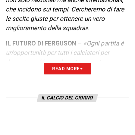
che incidono sui tempi. Cercheremo di fare
le scelte giuste per ottenere un vero
miglioramento della squadra».
IL FUTURO DI FERGUSON
–
«Ogni partita è
un’opportunità per tutti i calciatori per
dimostrare il loro valore. Non esiste un caso
READ MORE
Ferguson. Come ho detto prima, cercheremo
di trovare le soluzioni corrette e poi, tutti
insieme, valuteremo cosa sarà meglio per i
IL CALCIO DEL GIORNO
calciatori, ma soprattutto per la Roma e per i
suoi obiettivi».
LA PLAYLIST DELLE NOSTRE TOP NEWS