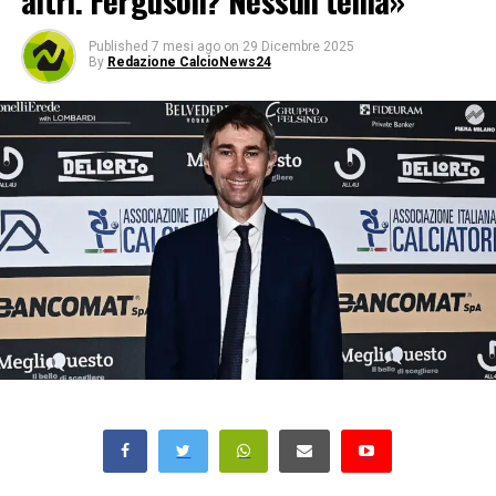
altri. Ferguson? Nessun tema»
Published
7 mesi ago
on
29 Dicembre 2025
By
Redazione CalcioNews24