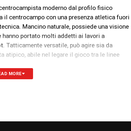
centrocampista moderno dal profilo fisico
a il centrocampo con una presenza atletica fuori
tecnica. Mancino naturale, possiede una visione
 hanno portato molti addetti ai lavori a
ot
. Tatticamente versatile, può agire sia da
atipico, abile nel legare il gioco tra le linee
EAD MORE
zo di lusso per il futuro. La programmazione
re la squadra vince oggi, la società costruisce
S