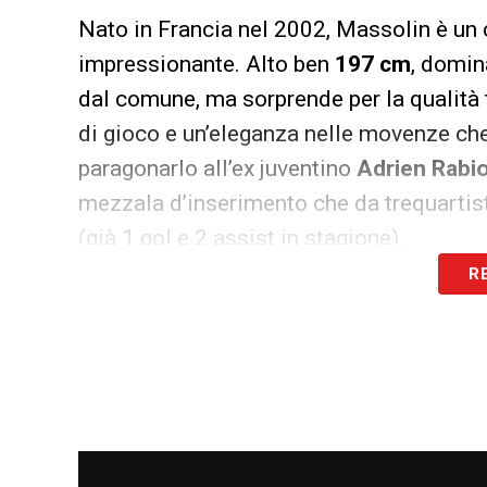
Nato in Francia nel 2002, Massolin è un 
impressionante. Alto ben
197 cm
, domin
dal comune, ma sorprende per la qualità 
di gioco e un’eleganza nelle movenze che
paragonarlo all’ex juventino
Adrien Rabi
mezzala d’inserimento che da trequartista 
(già 1 gol e 2 assist in stagione).
R
Per
Cristian Chivu
si tratta di un rinfor
nerazzurra conferma la sua solidità: ment
già l’ossatura per domani.
LA PLAYLIST DELLE NOSTRE TOP NEW