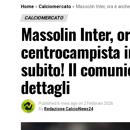
Home
»
Calciomercato
»
Massolin Inter, ora è anche
CALCIOMERCATO
Massolin Inter, or
centrocampista 
subito! Il comuni
dettagli
Published
6 mesi ago
on
2 Febbraio 2026
By
Redazione CalcioNews24