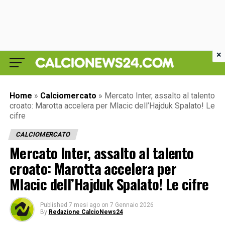
×
Home
»
Calciomercato
»
Mercato Inter, assalto al talento
croato: Marotta accelera per Mlacic dell’Hajduk Spalato! Le
cifre
CALCIOMERCATO
Mercato Inter, assalto al talento
croato: Marotta accelera per
Mlacic dell’Hajduk Spalato! Le cifre
Published
7 mesi ago
on
7 Gennaio 2026
By
Redazione CalcioNews24