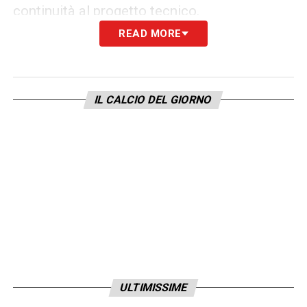
continuità al progetto tecnico.
READ MORE
Pur non trattandosi di un rinforzo immediato
per il finale di stagione, l’acquisto del giovane
croato permetterebbe all’Inter di blindare un
IL CALCIO DEL GIORNO
reparto che necessita di nuova energia,
atletismo e qualità nella costruzione dal
basso: caratteristiche che Mlacic ha già
dimostrato di possedere in abbondanza.
LEGGI ANCHE –
Ultime notizie
Calciomercato LIVE: tutte le novità del
giorno
ULTIMISSIME