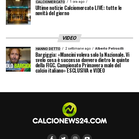
1 ora ago
CALCIOMERCATO
Ultime notizie Calciomercato LIVE: tutte le
novità del giorno
Informativa Lottomatica e Goldbet: fino a
VIDEO
100€ per ogni cartellino in Serie A
2 settimane ago
Alberto Petrosilli
HANNO DETTO
Bargiggia: «Mancini voleva solo la Nazionale. Vi
Per ogni cartellino ottieni 5€ fino a 100€ di
svelo cosa è successo davvero dietro le quinte
della FIGC. Campionato Primavera male del
bonus scommesse
calcio italiano» ESCLUSIVA e VIDEO
Verifica termini e condizioni tramite i
seguenti link:
SCOPRI LA PROMO LOTTOMATICA
SCOPRI LA PROMO GOLDBET
LA PLAYLIST DELLE NOSTRE TOP NEWS