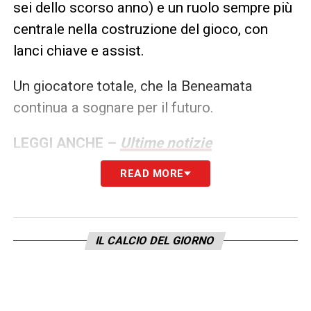
sei dello scorso anno) e un ruolo sempre più
centrale nella costruzione del gioco, con
lanci chiave e assist.
Un giocatore totale, che la Beneamata
continua a sognare per il futuro.
LEGGI ANCHE –
Ultime notizie
Calciomercato LIVE: tutte le novità del
READ MORE
giorno
LA PLAYLIST DELLE NOSTRE TOP NEWS
IL CALCIO DEL GIORNO