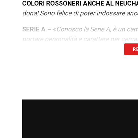
COLORI ROSSONERI ANCHE AL NEUCH
dona! Sono felice di poter indossare anco
SERIE A –
«
Conosco la Serie A, è un camp
portare personalità e carattere per cerca
R
DIFFERENZA TRA SVIZZERA E ITALIA 
calcio è molto tattico rispetto che da altr
compagni
».
RUOLO –
«
Sono un terzino destro, ma po
ALLEGRI –
«
Sì ci siamo sentiti, mi ha d
difensori, è un posto dove poter imparar
l’ora di iniziare
».