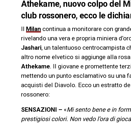
Athekame, nuovo colpo del Mila
club rossonero, ecco le dichia
Il
Milan
continua a monitorare con grande 
rivelando una vera e propria miniera d’oro
Jashari
, un talentuoso centrocampista che
altro nome elvetico si aggiunge alla rosa
Athekame
. Il giovane e promettente ter
mettendo un punto esclamativo su una f
acquisti del Diavolo. Ecco un estratto del 
rossonero:
SENSAZIONI –
«
Mi sento bene e in form
prestigiosi colori. Non vedo l’ora di gioc