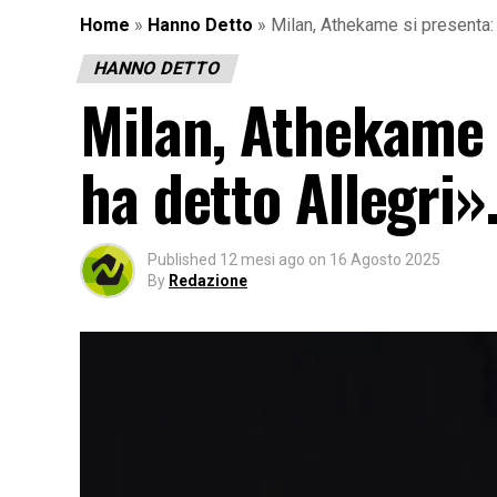
Home
»
Hanno Detto
»
Milan, Athekame si presenta: 
HANNO DETTO
Milan, Athekame 
ha detto Allegri».
Published
12 mesi ago
on
16 Agosto 2025
By
Redazione