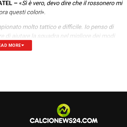
ATEL –
«
Sì è vero, devo dire che il rossonero mi
ra questi colori
».
ionato molto tattico e difficile. Io penso di
re di aiutare la squadra nel migliore dei modi
EAD MORE
–
«
Sono due campionati e paesi diversi, qui il
e parti, sarò curioso di imparare tutto dai miei
sso giocare come laterale alto nel 3-5-2
».
etto che questo campionato è importante per i
e bene la tattica. Io sono entusiasta e non vedo