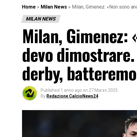
Home
»
Milan News
»
Milan, Gimenez: «Non sono ancor
MILAN NEWS
Milan, Gimenez: 
devo dimostrare. 
derby, batteremo 
Published
1 anno ago
on
27 Marzo 2025
By
Redazione CalcioNews24