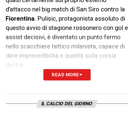
d’attacco nel big match di San Siro contro la
Fiorentina
. Pulisic, protagonista assoluto di
questo avvio di stagione rossonero con gol e
assist decisivi, è diventato un punto fermo
nello scacchiere tattico milanista, capace di
dare imprevedibilità e qualità sulla corsia
destra.
READ MORE
Il rientro in Italia di Pulisic è previsto per
giovedì, quando si unirà subito al gruppo del
Milan
per preparare gli ultimi dettagli in vista
IL CALCIO DEL GIORNO
della ripresa del campionato. Lo staff
medico rossonero monitorerà attentamente
la sua caviglia, ma il giocatore sembra ormai