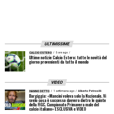
pronto per tornare in campo.
Per il
Milan
, che affronta un calendario fitto
di impegni tra Serie A e coppe, ritrovare
Pulisic in piena forma è fondamentale: la sua
velocità, il dribbling e la capacità di incidere
ULTIMISSIME
in zona gol possono fare la differenza in una
fase cruciale della stagione.
5 ore ago
LEGGI ANCHE
CALCIO ESTERO
Ultime notizie Calcio Estero: tutte le novità del
>>> Prossimo turno Serie A 2025/2026
giorno provenienti da tutto il mondo
LA PLAYLIST DELLE NOSTRE TOP NEWS
VIDEO
1 settimana ago
Alberto Petrosilli
HANNO DETTO
Bargiggia: «Mancini voleva solo la Nazionale. Vi
svelo cosa è successo davvero dietro le quinte
della FIGC. Campionato Primavera male del
calcio italiano» ESCLUSIVA e VIDEO