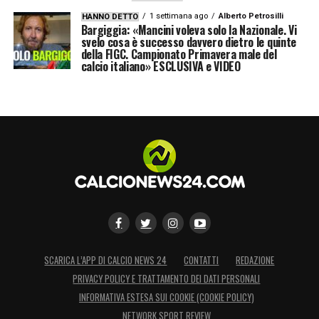
1 settimana ago
Alberto Petrosilli
HANNO DETTO
Bargiggia: «Mancini voleva solo la Nazionale. Vi
svelo cosa è successo davvero dietro le quinte
della FIGC. Campionato Primavera male del
calcio italiano» ESCLUSIVA e VIDEO
SCARICA L’APP DI CALCIO NEWS 24
CONTATTI
REDAZIONE
PRIVACY POLICY E TRATTAMENTO DEI DATI PERSONALI
INFORMATIVA ESTESA SUI COOKIE (COOKIE POLICY)
NETWORK SPORT REVIEW