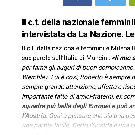
Il c.t. della nazionale femmini
intervistata da La Nazione. Le 
Il c.t. della nazionale femminile Milena B
sue parole sull’Italia di Mancini:
«
Il mio 
per farmi gli auguri di buon compleanno.
Wembley. Lui è così, Roberto è sempre m
sempre grande attenzione, affetto e risp
importante fatto di amici-fraterni, ex co
squadra più bella degli Europei e può arr
l’Austria
. Guai a pensare che sia una pas
una partita facile. Certo l’Austria è una
gara tosta»