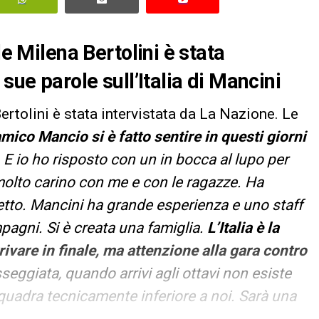
le Milena Bertolini è stata
sue parole sull’Italia di Mancini
ertolini è stata intervistata da La Nazione. Le
amico Mancio si è fatto sentire in questi giorni
 E io ho risposto con un in bocca al lupo per
olto carino con me e con le ragazze. Ha
etto. Mancini ha grande esperienza e uno staff
mpagni. Si è creata una famiglia.
L’Italia è la
ivare in finale, ma attenzione alla gara contro
seggiata, quando arrivi agli ottavi non esiste
 squadra tecnicamente inferiore a noi. Sarà una