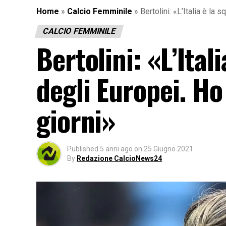
Home
»
Calcio Femminile
»
Bertolini: «L’Italia è la 
CALCIO FEMMINILE
Bertolini: «L’Ital
degli Europei. Ho
giorni»
Published
5 anni ago
on
25 Giugno 2021
By
Redazione CalcioNews24