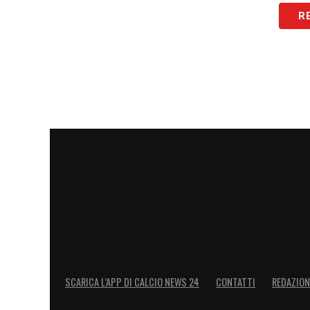
R
LA PLAYLIST DELLE NOSTRE TOP NEW
SCARICA L’APP DI CALCIO NEWS 24
CONTATTI
REDAZION