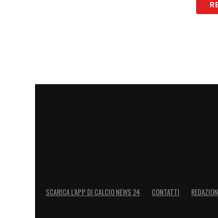
R
SCARICA L’APP DI CALCIO NEWS 24
CONTATTI
REDAZION