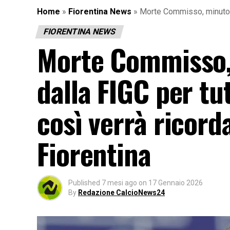
Home
»
Fiorentina News
»
Morte Commisso, minuto di
FIORENTINA NEWS
Morte Commisso, 
dalla FIGC per tu
così verrà ricorda
Fiorentina
Published
7 mesi ago
on
17 Gennaio 2026
By
Redazione CalcioNews24