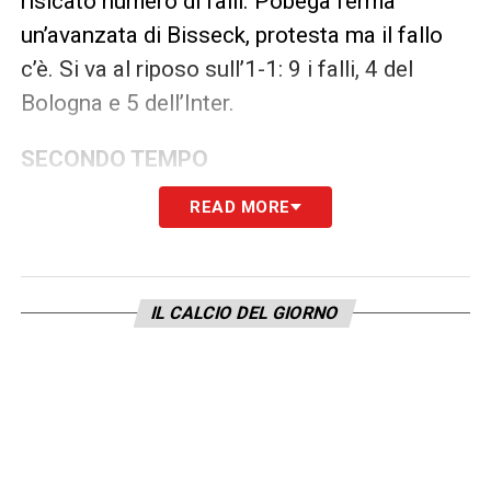
risicato numero di falli. Pobega ferma
un’avanzata di Bisseck, protesta ma il fallo
c’è. Si va al riposo sull’1-1: 9 i falli, 4 del
Bologna e 5 dell’Inter.
SECONDO TEMPO
READ MORE
Chivu perplesso per un fallo di Mkhitaryan su
Moro, si lamenta che appena prima l’armeno
era stato aggredito a sua volta. Lamentele
IL CALCIO DEL GIORNO
anche di Barella per un intervento da dietro
su Castro che appare abbastanza evidente.
Al 56′ rigore per l’Inter: Bonny prende
posizione e si fa tamponare da Heggem
che non tocca il pallone
:
Chiffi viene
richiamato dal Var, si percepisce da