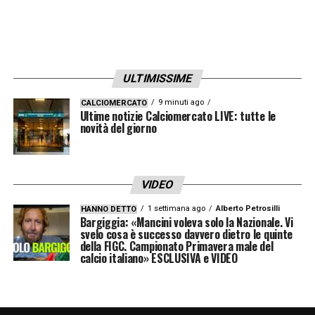
un’attenta revisione che è l’interista a
toccare il bolognese
. Subito dopo De Vrij
allarga il braccio, Odgaard resta a terra:
ULTIMISSIME
nessuna sanzione. Bravo Bisseck a
respingere un cross di Cambiaghi pericoloso
9 minuti ago
CALCIOMERCATO
Ultime notizie Calciomercato LIVE: tutte le
tenendo le mani dietro la schiena. Anche
novità del giorno
nella ripresa sono 5 i minutio extra-time,
spiegabili con le sostituzioni e la revisione
VIDEO
Var. Gara esemplare per correttezza:
Chiffi
1 settimana ago
Alberto Petrosilli
HANNO DETTO
chiude i 100 minuti complessivi senza
Bargiggia: «Mancini voleva solo la Nazionale. Vi
svelo cosa è successo davvero dietro le quinte
estrarre mai un cartellino!
20 i falli: 12 i
della FIGC. Campionato Primavera male del
calcio italiano» ESCLUSIVA e VIDEO
nerazzurri, 8 i rossoblu.
LA PLAYLIST DELLE NOSTRE TOP NEWS