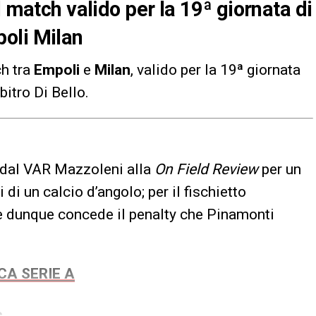
l match valido per la 19ª giornata di
oli Milan
ch tra
Empoli
e
Milan
, valido per la 19ª giornata
rbitro Di Bello.
to dal VAR Mazzoleni alla
On Field Review
per un
 di un calcio d’angolo; per il fischietto
e e dunque concede il penalty che Pinamonti
CA SERIE A