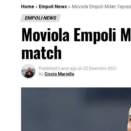
Home
»
Empoli News
»
Moviola Empoli Milan: l’epis
EMPOLI NEWS
Moviola Empoli Mi
match
Published
5 anni ago
on
22 Dicembre 2021
By
Ciccio Mariello