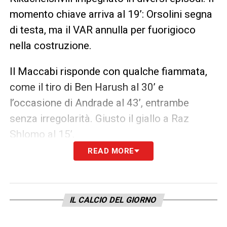
momento chiave arriva al 19’: Orsolini segna
di testa, ma il VAR annulla per fuorigioco
nella costruzione.
Il Maccabi risponde con qualche fiammata,
come il tiro di Ben Harush al 30’ e
l’occasione di Andrade al 43’, entrambe
senza irregolarità. Giusto il giallo a Raz
Shlomo al 15’.
READ MORE
Il Bologna trova comunque il vantaggio al 35’
con Rowe, rete regolare. Nel finale Castro
sfiora il raddoppio, ma Melika salva.
IL CALCIO DEL GIORNO
Direzione di gara ordinata, con il VAR