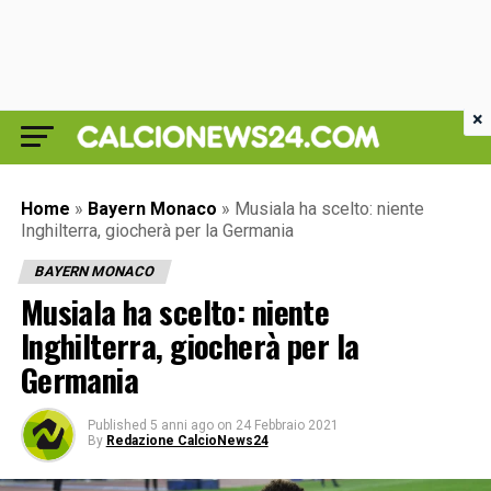
×
Home
»
Bayern Monaco
»
Musiala ha scelto: niente
Inghilterra, giocherà per la Germania
BAYERN MONACO
Musiala ha scelto: niente
Inghilterra, giocherà per la
Germania
Published
5 anni ago
on
24 Febbraio 2021
By
Redazione CalcioNews24