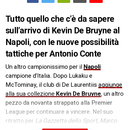
Tutto quello che c’è da sapere
sull’arrivo di Kevin De Bruyne al
Napoli, con le nuove possibilità
tattiche per Antonio Conte
Un altro campionissimo per il
Napoli
campione d’Italia. Dopo Lukaku e
McTominay, il club di De Laurentiis
aggiunge
alla sua collezione
Kevin De Bruyne
, un altro
pezzo da novanta strappato alla Premier
League per continuare a vincere. Nel suo
ritratto per
La Gazzetta dello Sport
,
Marco
Ciriello
descrive l’arrivo del belga come