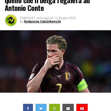
quello che il belga regalerà ad
Antonio Conte
Published
1 anno ago
on
12 Giugno 2025
By
Redazione CalcioNews24