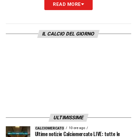
READ MORE
l’innesto di un campione che, pur non
essendo più di primo pelo, può dominare la
Serie A
con la sua classe da Pallone d’Oro e
IL CALCIO DEL GIORNO
la sua intelligenza superiore.
De Bruyne è definito un
«uomo-assist come
ce ne sono pochi in giro»
, capace di
«aprire
gallerie tra le difese»
e di servire i compagni
con i suoi
«piedi beckhamiani»
. È un
calciatore ossimoro,
«un cartesiano di
fantasia»
, in grado di unire ordine tattico e
invenzione pura.
Antonio Conte
, secondo
Ciriello, dovrà gestirlo con un
«uso
ULTIMISSIME
parsimonioso»
, soprattutto nelle grandi notti
10 ore ago
CALCIOMERCATO
europee, per sfruttarne al massimo l’impatto.
Ultime notizie Calciomercato LIVE: tutte le